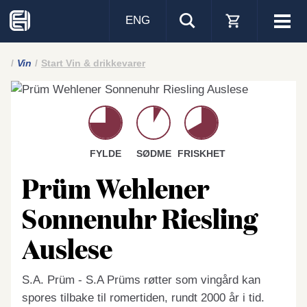
ENG
Visa
men
Vin
Start Vin & drikkevarer
FYLDE
SØDME
FRISKHET
Prüm Wehlener
Sonnenuhr Riesling
Auslese
S.A. Prüm - S.A Prüms røtter som vingård kan
spores tilbake til romertiden, rundt 2000 år i tid.