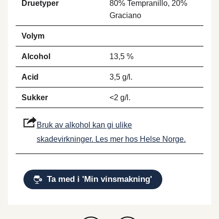
Druetyper
80% Tempranillo, 20%
Graciano
Volym
Alcohol
13,5 %
Acid
3,5 g/l.
Sukker
<2 g/l.
Bruk av alkohol kan gi ulike
skadevirkninger. Les mer hos Helse Norge.
Ta med i 'Min vinsmakning'