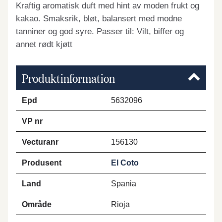
Kraftig aromatisk duft med hint av moden frukt og
kakao. Smaksrik, bløt, balansert med modne
tanniner og god syre. Passer til: Vilt, biffer og
annet rødt kjøtt
Produktinformation
Epd
5632096
VP nr
Vecturanr
156130
Produsent
El Coto
Land
Spania
Område
Rioja