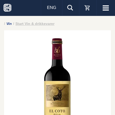
ENG
Visa
men
Vin
Start Vin & drikkevarer