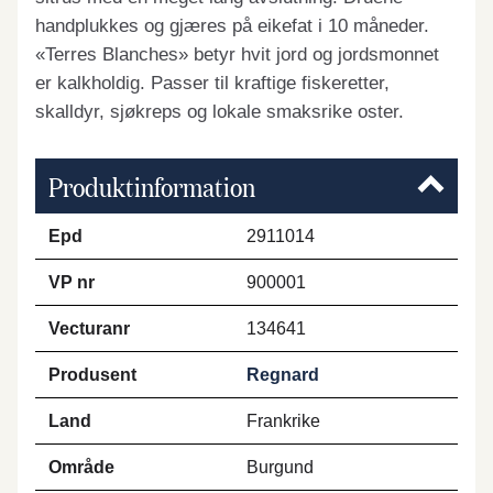
handplukkes og gjæres på eikefat i 10 måneder.
«Terres Blanches» betyr hvit jord og jordsmonnet
er kalkholdig. Passer til kraftige fiskeretter,
skalldyr, sjøkreps og lokale smaksrike oster.
Produktinformation
Epd
2911014
VP nr
900001
Vecturanr
134641
Produsent
Regnard
Land
Frankrike
Område
Burgund