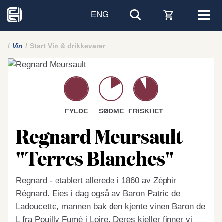
ENG
Visa
men
Vin
Start Vin & drikkevarer
FYLDE
SØDME
FRISKHET
Regnard Meursault
"Terres Blanches"
Regnard - etablert allerede i 1860 av Zéphir
Régnard. Eies i dag også av Baron Patric de
Ladoucette, mannen bak den kjente vinen Baron de
L fra Pouilly Fumé i Loire. Deres kjeller finner vi