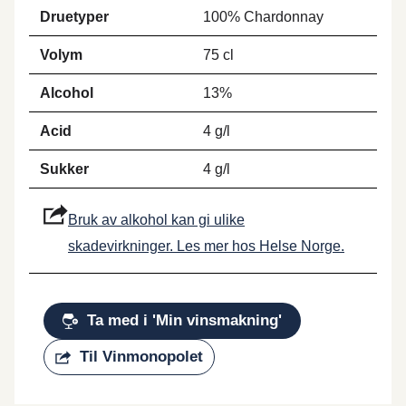
Druetyper
100% Chardonnay
Volym
75 cl
Alcohol
13%
Acid
4 g/l
Sukker
4 g/l
Bruk av alkohol kan gi ulike
skadevirkninger. Les mer hos Helse Norge.
Ta med i 'Min vinsmakning'
Til Vinmonopolet