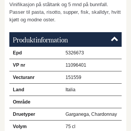
Vinifikasjon på ståltank og 5 mnd på bunnfall.
Passer til pasta, risotto, supper, fisk, skalldyr, hvitt
kjøtt og modne oster.
Produktinformation
Epd
5326673
VP nr
11096401
Vecturanr
151559
Land
Italia
Område
Druetyper
Garganega, Chardonnay
Volym
75 cl