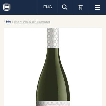
ENG
Visa
men
Vin
Start Vin & drikkevarer