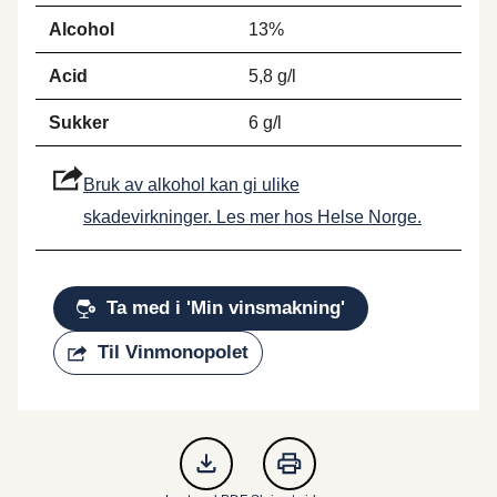
Alcohol
13%
Acid
5,8 g/l
Sukker
6 g/l
Bruk av alkohol kan gi ulike
skadevirkninger. Les mer hos Helse Norge.
Ta med i 'Min vinsmakning'
Til Vinmonopolet