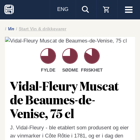
ENG
Visa
men
Vin
Start Vin & drikkevarer
FYLDE
SØDME
FRISKHET
Vidal-Fleury Muscat
de Beaumes-de-
Venise, 75 cl
J. Vidal-Fleury - ble etablert som produsent og eier
av vinmarker i Côte Rôtie i 1781, og er i dag den