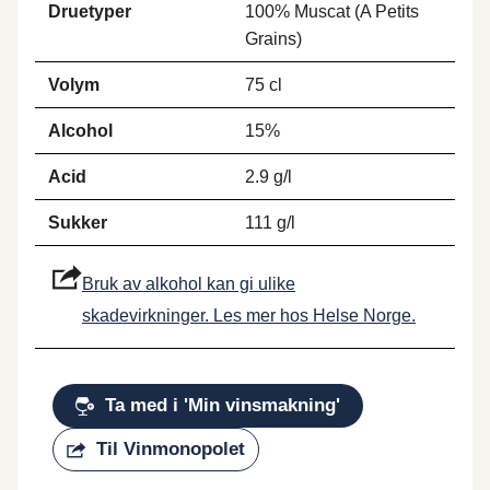
Druetyper
100% Muscat (A Petits
Grains)
Volym
75 cl
Alcohol
15%
Acid
2.9 g/l
Sukker
111 g/l
Bruk av alkohol kan gi ulike
skadevirkninger. Les mer hos Helse Norge.
Ta med i 'Min vinsmakning'
Til Vinmonopolet