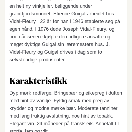
en helt ny vinkjeller, beliggende under
granittjordsmonnet. Etienne Guigal arbeidet hos
Vidal-Fleury i 22 år før han i 1946 etablerte seg på
egen hånd. I 1976 døde Joseph Vidal-Fleury, og
noen år senere kjøpte den tidligere ansatte og
meget dyktige Guigal sin læremesters hus. J.
Vidal-Fleury og Guigal drives i dag som to
selvstendige produsenter.
Karakteristikk
Dyp mørk rødfarge. Bringebær og eikepreg i duften
med hint av vanilje. Fyldig smak med preg av
krydder og modne mørke bær. Moderate tanniner
med lang fruktig avslutning, noe hint av tobakk.
Elegant vin. 24 måneder på fransk eik. Anbefalt til
storfe, lam og vilt.