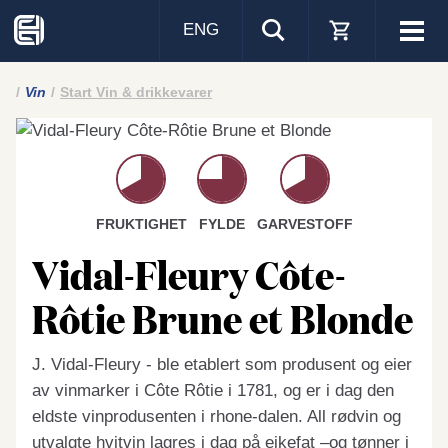
ENG
Visa
men
Vin
Start Vin & drikkevarer
FRUKTIGHET
FYLDE
GARVESTOFF
Vidal-Fleury Côte-
Rôtie Brune et Blonde
J. Vidal-Fleury - ble etablert som produsent og eier
av vinmarker i Côte Rôtie i 1781, og er i dag den
eldste vinprodusenten i rhone-dalen. All rødvin og
utvalgte hvitvin lagres i dag på eikefat –og tønner i