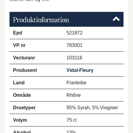
Produktinformation
Epd
521872
VP nr
783001
Vecturanr
103116
Produsent
Vidal-Fleury
Land
Frankrike
Område
Rhône
Druetyper
95% Syrah, 5% Viognier
Volym
75 cl
Alcohol
13%