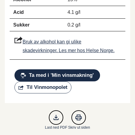
Acid
4.1 g/l
Sukker
0.2 g/l
Bruk av alkohol kan gi ulike
skadevirkninger. Les mer hos Helse Norge.
Ta med i 'Min vinsmakning'
Til Vinmonopolet
Last ned PDF
Skriv ut siden