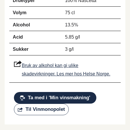
Druetyper
100% Nascetta
Volym
75 cl
Alcohol
13.5%
Acid
5.85 g/l
Sukker
3 g/l
Bruk av alkohol kan gi ulike
skadevirkninger. Les mer hos Helse Norge.
Ta med i 'Min vinsmakning'
Til Vinmonopolet