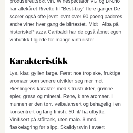
produsereutsøkt vin. Winespectator VG og DN.no
har allekåret Rivetto til ”Best-buy” flere ganger.De
scorer også ofte jevnt jevnt over 90 poeng påderes
andre viner hver gang de blirtestet. Midt i Alba på
historiskePiazza Garibaldi har de også åpnet egen
vinbutikk tilglede for mange vinturister.
Karakteristikk
Lys, klar, gyllen farge. Først noe tropiske, fruktige
aromaer som senere utvikler seg mer mot
Rieslingens karakter med sitrusfrukter, grønne
epler, gress og mineral. Rene, klare aromaer. I
munnen er den tørr, velbalansert og behagelig i en
konsentrert og lang finish. 50 hl/ ha utbytte.
Vinifisert på ståltank, uten malo. 8 mnd.
flaskelagring før slipp. Skalldyrsvin i svært