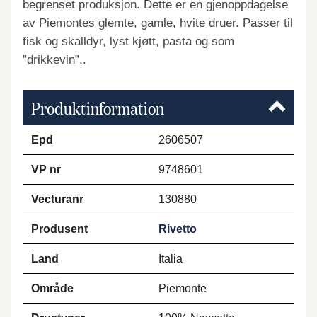
begrenset produksjon. Dette er en gjenoppdagelse
av Piemontes glemte, gamle, hvite druer. Passer til
fisk og skalldyr, lyst kjøtt, pasta og som
”drikkevin”..
Produktinformation
Epd
2606507
VP nr
9748601
Vecturanr
130880
Produsent
Rivetto
Land
Italia
Område
Piemonte