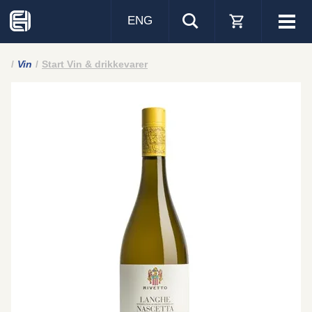
ENG
Visa
men
Vin
Start Vin & drikkevarer