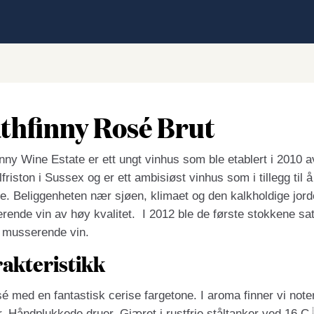
thfinny Rosé Brut
nny Wine Estate er ett ungt vinhus som ble etablert i 2010 
friston i Sussex og er ett ambisiøst vinhus som i tillegg til 
ie. Beliggenheten nær sjøen, klimaet og den kalkholdige jorde
ende vin av høy kvalitet. I 2012 ble de første stokkene satt
e musserende vin.
akteristikk
é med en fantastisk cerise fargetone. I aroma finner vi not
r. Håndplukkede druer. Gjæret i rustfrie ståltanker ved 16 