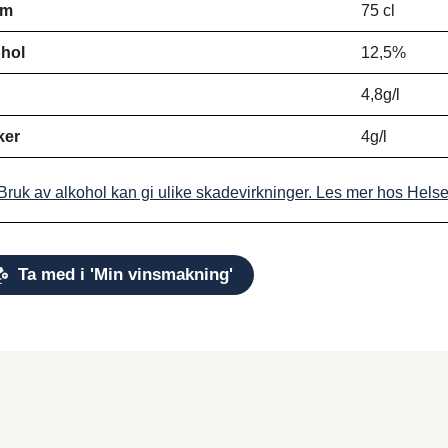
ym
75 cl
hol
12,5%
d
4,8g/l
ker
4g/l
Bruk av alkohol kan gi ulike skadevirkninger. Les mer hos Hels
Ta med i 'Min vinsmakning'