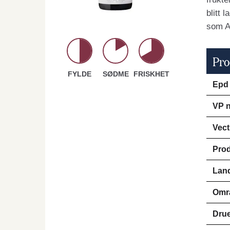
blitt 
som 
Pro
FYLDE
SØDME
FRISKHET
Epd
VP n
Vect
Pro
Lan
Omr
Drue