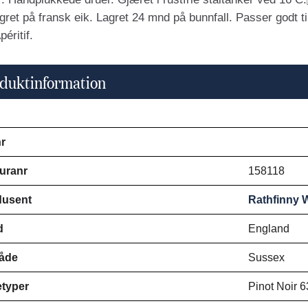
lagret på fransk eik. Lagret 24 mnd på bunnfall. Passer godt t
Apéritif.
duktinformation
r
uranr
158118
dusent
Rathfinny 
d
England
åde
Sussex
typer
Pinot Noir 