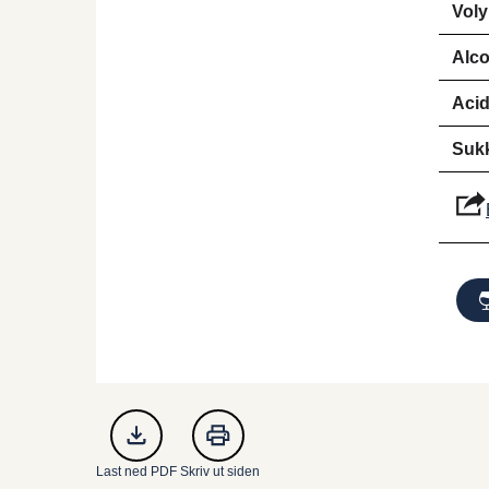
Vol
Alco
Aci
Suk
Last ned PDF
Skriv ut siden