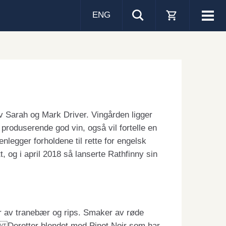
ENG
Visa
men
av Sarah og Mark Driver. Vingården ligger
å produserende god vin, også vil fortelle en
nlegger forholdene til rette for engelsk
, og i april 2018 så lanserte Rathfinny sin
er av tranebær og rips. Smaker av røde
C. Deretter blendet med Pinot Noir som har