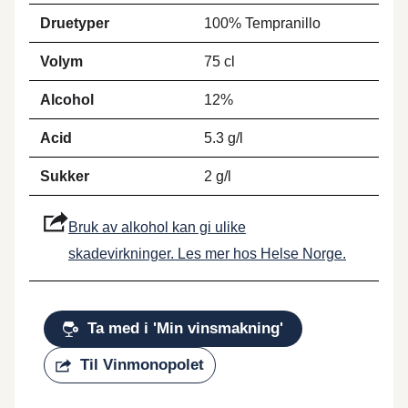
Druetyper
100% Tempranillo
Volym
75 cl
Alcohol
12%
Acid
5.3 g/l
Sukker
2 g/l
Bruk av alkohol kan gi ulike
skadevirkninger. Les mer hos Helse Norge.
Ta med i 'Min vinsmakning'
Til Vinmonopolet