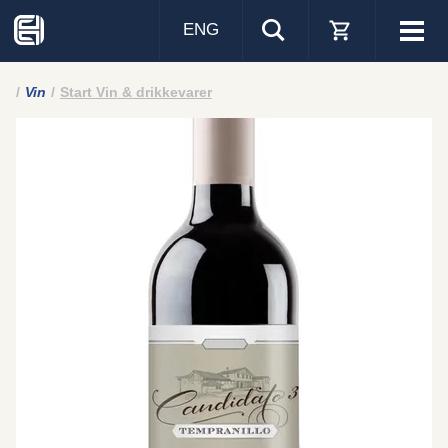
ENG
Visa
men
Vin
Start Vin & drikkevarer