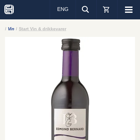
ENG
Visa
men
Vin
Start Vin & drikkevarer