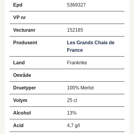
Epd
5369327
VP nr
Vecturanr
152165
Produsent
Les Grands Chais de
France
Land
Frankrike
Område
Druetyper
100% Merlot
Volym
25 cl
Alcohol
13%
Acid
4,7 g/l