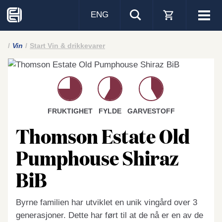
ENG
Visa
men
Vin
Start Vin & drikkevarer
FRUKTIGHET
FYLDE
GARVESTOFF
Thomson Estate Old
Pumphouse Shiraz
BiB
Byrne familien har utviklet en unik vingård over 3
generasjoner. Dette har ført til at de nå er en av de