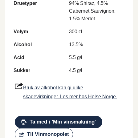
Druetyper
94% Shiraz, 4.5%
Cabernet Sauvignon,
1.5% Merlot
Volym
300 cl
Alcohol
13.5%
Acid
5.5 g/l
Sukker
4.5 g/l
Bruk av alkohol kan gi ulike
skadevirkninger. Les mer hos Helse Norge.
Ta med i 'Min vinsmakning'
Til Vinmonopolet