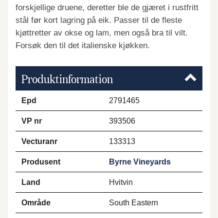
forskjellige druene, deretter ble de gjæret i rustfritt
stål før kort lagring på eik. Passer til de fleste
kjøttretter av okse og lam, men også bra til vilt.
Forsøk den til det italienske kjøkken.
Produktinformation
Epd
2791465
VP nr
393506
Vecturanr
133313
Produsent
Byrne Vineyards
Land
Hvitvin
Område
South Eastern