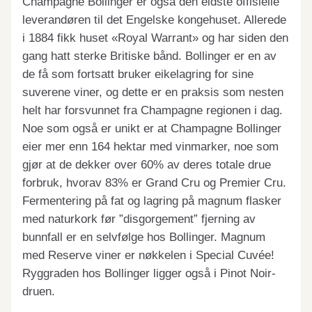
Champagne Bollinger er også den eldste offisielle
leverandøren til det Engelske kongehuset. Allerede
i 1884 fikk huset «Royal Warrant» og har siden den
gang hatt sterke Britiske bånd. Bollinger er en av
de få som fortsatt bruker eikelagring for sine
suverene viner, og dette er en praksis som nesten
helt har forsvunnet fra Champagne regionen i dag.
Noe som også er unikt er at Champagne Bollinger
eier mer enn 164 hektar med vinmarker, noe som
gjør at de dekker over 60% av deres totale drue
forbruk, hvorav 83% er Grand Cru og Premier Cru.
Fermentering på fat og lagring på magnum flasker
med naturkork før ”disgorgement” fjerning av
bunnfall er en selvfølge hos Bollinger. Magnum
med Reserve viner er nøkkelen i Special Cuvée!
Ryggraden hos Bollinger ligger også i Pinot Noir-
druen.