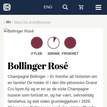
ENG
Visa
men
Vin
Start Vin & drikkevarer
FYLDE
SØDME
FRISKHET
Bollinger Rosé
Champagne Bollinger – Er fremfor alt historien om
en familie! De holder til i den lille pittoreske Grand
Cru byen Aÿ og er en av de siste Champagne
husene som fortsatt er, og har vært, selvstendig
familiehus og eiet siden grunnleggelsen i 1829.