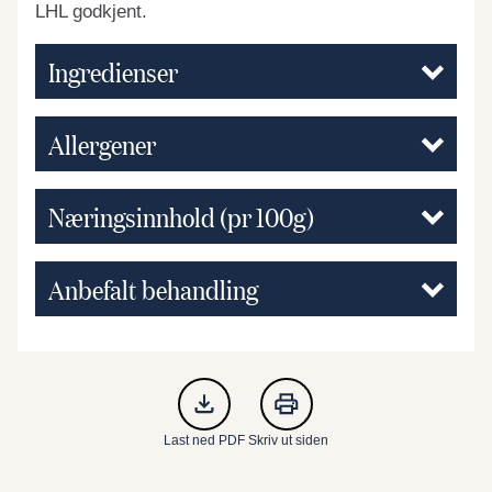
LHL godkjent.
Ingredienser
Allergener
Næringsinnhold (pr 100g)
Anbefalt behandling
Last ned PDF
Skriv ut siden