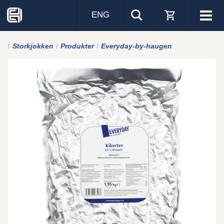
ENG
Visa
men
Storkjokken
Produkter
Everyday-by-haugen