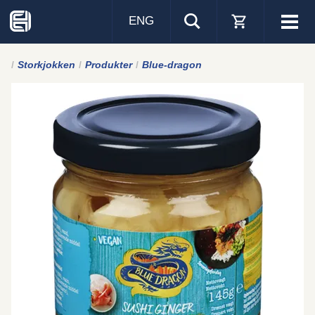
ENG
Visa
men
Storkjokken
Produkter
Blue-dragon