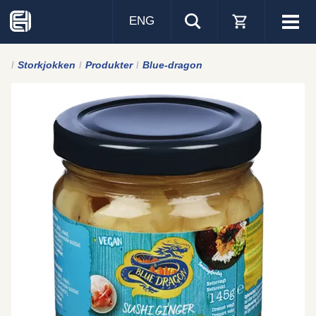
ENG
Visa
men
Storkjokken
Produkter
Blue-dragon