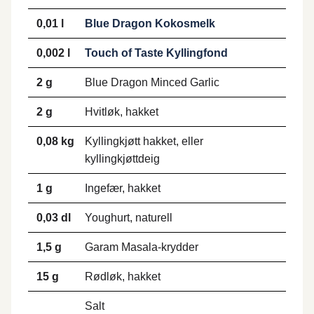
0,01 l
Blue Dragon Kokosmelk
0,002 l
Touch of Taste Kyllingfond
2 g
Blue Dragon Minced Garlic
2 g
Hvitløk, hakket
0,08 kg
Kyllingkjøtt hakket, eller
kyllingkjøttdeig
1 g
Ingefær, hakket
0,03 dl
Youghurt, naturell
1,5 g
Garam Masala-krydder
15 g
Rødløk, hakket
Salt