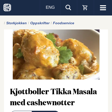
ENG
Visa
men
Storkjokken
Oppskrifter
Foodservice
Kjøttboller Tikka Masala
med cashewnøtter