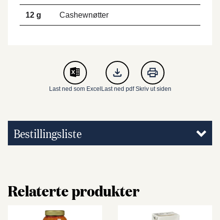
12 g
Cashewnøtter
Last ned som Excel
Last ned pdf
Skriv ut siden
Bestillingsliste
Relaterte produkter