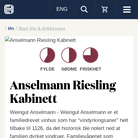
ENG
Visa
men
Vin
Start Vin & drikkevarer
FYLDE
SØDME
FRISKHET
Anselmann Riesling
Kabinett
Weingut Anselmann - Weingut Anselmann er et
familiedrevet vinhus som har “vindyrkingsaner” helt
tilbake til 1126, da det historisk ble notert ned at
familien dyrket vindruer. Familievåpenet som