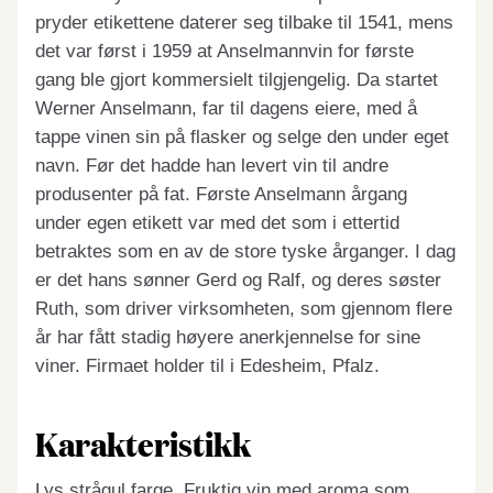
pryder etikettene daterer seg tilbake til 1541, mens
det var først i 1959 at Anselmannvin for første
gang ble gjort kommersielt tilgjengelig. Da startet
Werner Anselmann, far til dagens eiere, med å
tappe vinen sin på flasker og selge den under eget
navn. Før det hadde han levert vin til andre
produsenter på fat. Første Anselmann årgang
under egen etikett var med det som i ettertid
betraktes som en av de store tyske årganger. I dag
er det hans sønner Gerd og Ralf, og deres søster
Ruth, som driver virksomheten, som gjennom flere
år har fått stadig høyere anerkjennelse for sine
viner. Firmaet holder til i Edesheim, Pfalz.
Karakteristikk
Lys strågul farge. Fruktig vin med aroma som