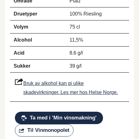
Område
Pfalz
Druetyper
100% Riesling
Volym
75 cl
Alcohol
11,5%
Acid
8.6 g/l
Sukker
39 g/l
Bruk av alkohol kan gi ulike
skadevirkninger. Les mer hos Helse Norge.
Ta med i 'Min vinsmakning'
Til Vinmonopolet