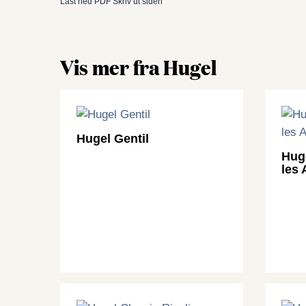
Last ned PDF
Skriv ut siden
Vis mer fra Hugel
Hugel Gentil
Hug
les