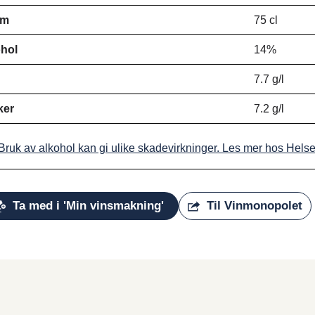
ym
75 cl
hol
14%
d
7.7 g/l
ker
7.2 g/l
Bruk av alkohol kan gi ulike skadevirkninger. Les mer hos Hels
Ta med i 'Min vinsmakning'
Til Vinmonopolet