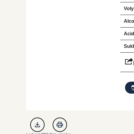
Vol
Alco
Aci
Suk