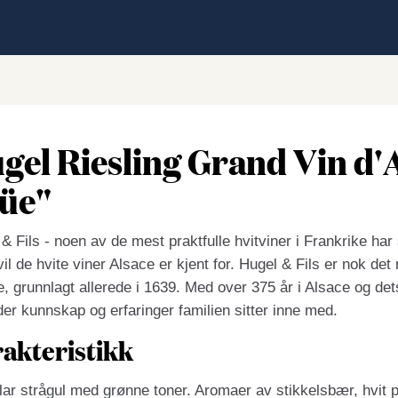
gel Riesling Grand Vin d'
üe"
& Fils - noen av de mest praktfulle hvitviner i Frankrike har
vil de hvite viner Alsace er kjent for. Hugel & Fils er nok d
, grunnlagt allerede i 1639. Med over 375 år i Alsace og dets
r kunnskap og erfaringer familien sitter inne med.
akteristikk
lar strågul med grønne toner. Aromaer av stikkelsbær, hvit p