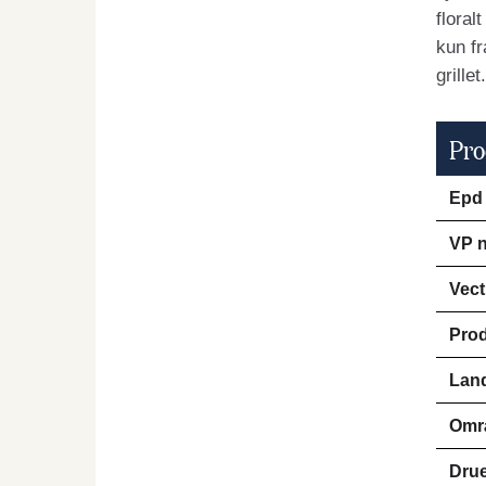
floral
kun f
grille
Pro
Epd
VP n
Vect
Pro
Lan
Omr
Drue