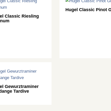
Hugel Classic Pinot G
l Classic Riesling
gnum
el Gewurztraminer
dange Tardive