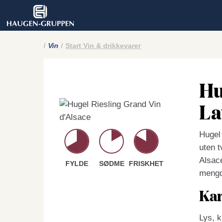
Vin
Start Vin & drikkevarer
Hu
La
Hugel 
uten t
Alsace
FYLDE
SØDME
FRISKHET
mengde
Kar
Lys, k