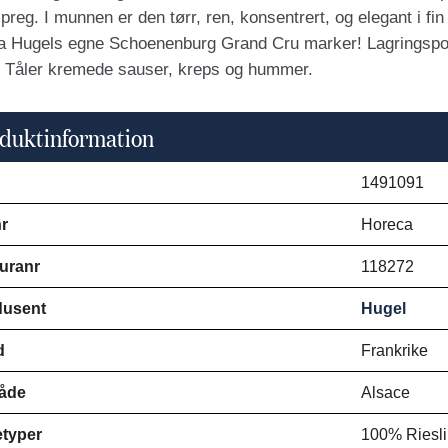
t preg. I munnen er den tørr, ren, konsentrert, og elegant i f
ra Hugels egne Schoenenburg Grand Cru marker! Lagringspoten
t. Tåler kremede sauser, kreps og hummer.
duktinformation
1491091
r
Horeca
uranr
118272
dusent
Hugel
d
Frankrike
åde
Alsace
typer
100% Riesl