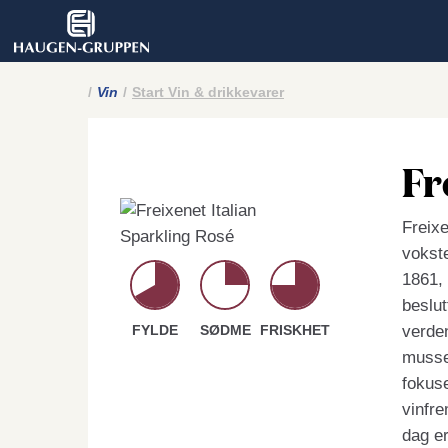
Vin
Start Vin & drikkevarer
Fr
Freixe
vokste
1861, 
beslut
FYLDE
SØDME
FRISKHET
verde
musser
fokuse
vinfre
dag e