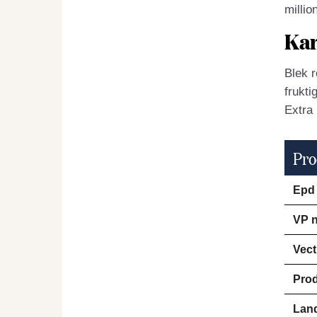
millio
Kar
Blek r
frukti
Extra 
Pro
Epd
VP n
Vect
Pro
Lan