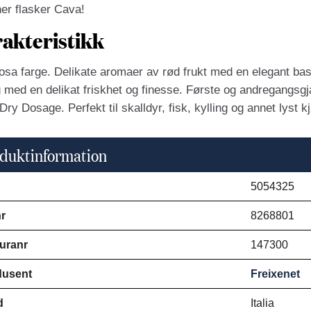
ner flasker Cava!
akteristikk
osa farge. Delikate aromaer av rød frukt med en elegant bas
g med en delikat friskhet og finesse. Første og andregangsgj
Dry Dosage. Perfekt til skalldyr, fisk, kylling og annet lyst kj
duktinformation
5054325
r
8268801
uranr
147300
dusent
Freixenet
d
Italia