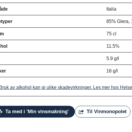
åde
Italia
typer
85% Glera, 
ym
75 cl
hol
11.5%
d
5.9 g/l
ker
16 g/l
Bruk av alkohol kan gi ulike skadevirkninger. Les mer hos Hels
Ta med i 'Min vinsmakning'
Til Vinmonopolet