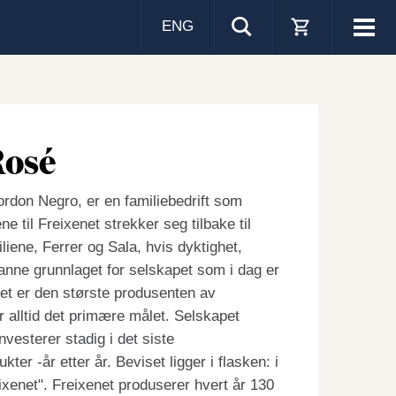
ENG
Visa
men
Rosé
Cordon Negro, er en familiebedrift som
 til Freixenet strekker seg tilbake til
liene, Ferrer og Sala, hvis dyktighet,
anne grunnlaget for selskapet som i dag er
et er den største produsenten av
r alltid det primære målet. Selskapet
nvesterer stadig i det siste
er -år etter år. Beviset ligger i flasken: i
xenet". Freixenet produserer hvert år 130