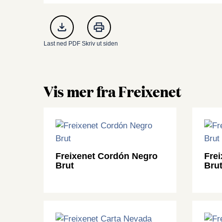
Last ned PDF
Skriv ut siden
Vis mer fra Freixenet
Freixenet Cordón Negro
Fre
Brut
Bru