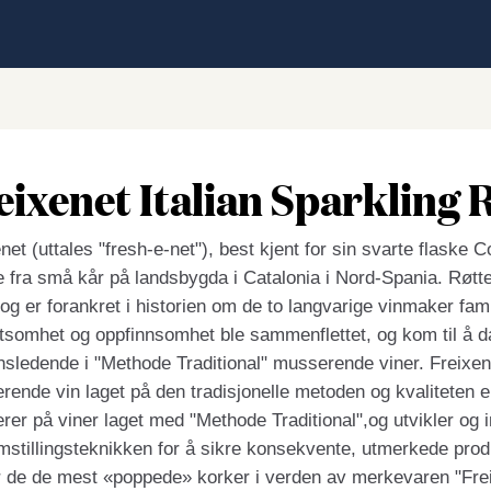
eixenet Italian Sparkling 
net (uttales "fresh-e-net"), best kjent for sin svarte flaske 
 fra små kår på landsbygda i Catalonia i Nord-Spania. Røttene
og er forankret i historien om de to langvarige vinmaker fami
tsomhet og oppfinnsomhet ble sammenflettet, og kom til å d
nsledende i "Methode Traditional" musserende viner. Freixen
ende vin laget på den tradisjonelle metoden og kvaliteten e
rer på viner laget med "Methode Traditional",og utvikler og i
mstillingsteknikken for å sikre konsekvente, utmerkede produkt
r de de mest «poppede» korker i verden av merkevaren "Frei