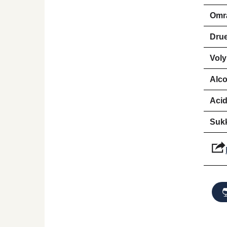
Omr
Drue
Vol
Alco
Aci
Suk