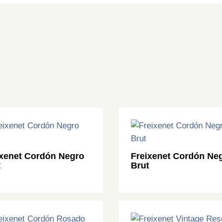
ixenet Cordón Negro
Freixenet Cordón Ne
t
Brut