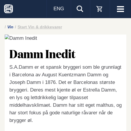
ENG
Visa
men
Vin
Start Vin & drikkevarer
Damm Inedit
S.A.Damm er et spansk bryggeri som ble grunnlagt
i Barcelona av August Kuentzmann Damm og
Joseph Damm i 1876. Det er Barcelonas største
bryggeri. Deres mest kjente øl er Estrella Damm,
en lys og lettdrikkelig lager tilpasset
middelhavsklimaet. Damm har sitt eget malthus, og
har stort fokus på gode naturlige råvarer når de
brygger øl.