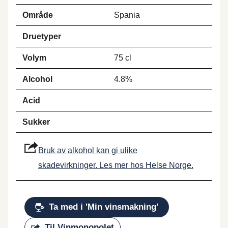
Område
Spania
Druetyper
Volym
75 cl
Alcohol
4.8%
Acid
Sukker
Bruk av alkohol kan gi ulike
skadevirkninger. Les mer hos Helse Norge.
Ta med i 'Min vinsmakning'
Til Vinmonopolet