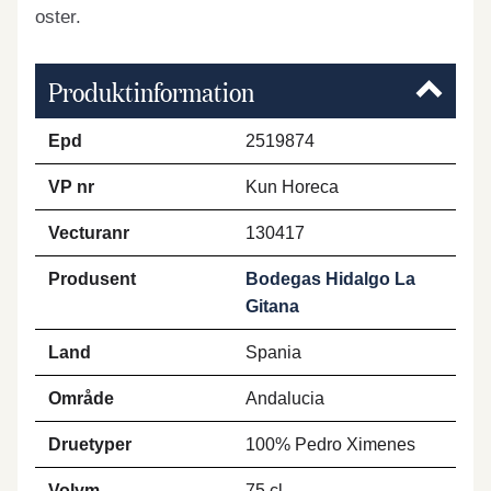
oster.
Produktinformation
Epd
2519874
VP nr
Kun Horeca
Vecturanr
130417
Produsent
Bodegas Hidalgo La
Gitana
Land
Spania
Område
Andalucia
Druetyper
100% Pedro Ximenes
Volym
75 cl