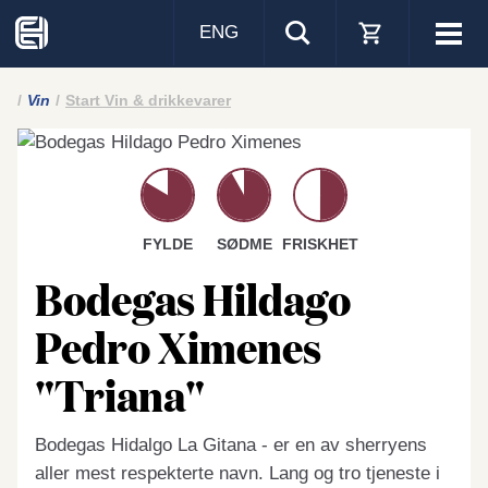
ENG
Visa
men
Vin
Start Vin & drikkevarer
FYLDE
SØDME
FRISKHET
Bodegas Hildago
Pedro Ximenes
"Triana"
Bodegas Hidalgo La Gitana - er en av sherryens
aller mest respekterte navn. Lang og tro tjeneste i