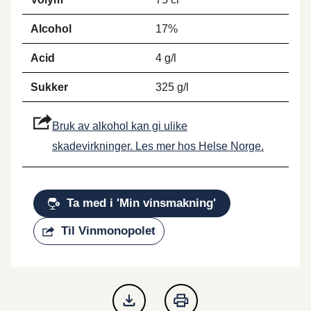
Alcohol
17%
Acid
4 g/l
Sukker
325 g/l
Bruk av alkohol kan gi ulike
skadevirkninger. Les mer hos Helse Norge.
Ta med i 'Min vinsmakning'
Til Vinmonopolet