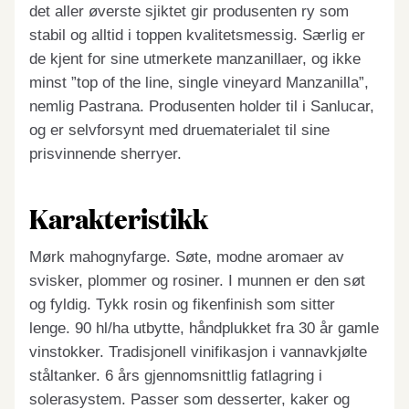
det aller øverste sjiktet gir produsenten ry som
stabil og alltid i toppen kvalitetsmessig. Særlig er
de kjent for sine utmerkete manzanillaer, og ikke
minst ”top of the line, single vineyard Manzanilla”,
nemlig Pastrana. Produsenten holder til i Sanlucar,
og er selvforsynt med druematerialet til sine
prisvinnende sherryer.
Karakteristikk
Mørk mahognyfarge. Søte, modne aromaer av
svisker, plommer og rosiner. I munnen er den søt
og fyldig. Tykk rosin og fikenfinish som sitter
lenge. 90 hl/ha utbytte, håndplukket fra 30 år gamle
vinstokker. Tradisjonell vinifikasjon i vannavkjølte
ståltanker. 6 års gjennomsnittlig fatlagring i
solerasystem. Passer som desserter, kaker og