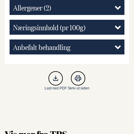
Allergener
(2)
Næringsinnhold (pr 100g)
Anbefalt behandling
Last ned PDF
Skriv ut siden
Vis mer fra TRS