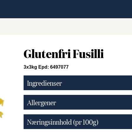
Glutenfri Fusilli
3x3kg Epd: 6497077
Ingredienser
Allergener
Næringsinnhold (pr 100g)