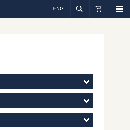
ENG
Visa
men