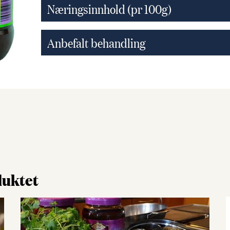
Næringsinnhold (pr 100g)
Anbefalt behandling
duktet