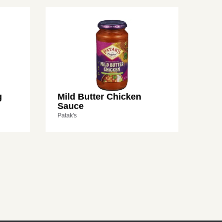
g
Mild Butter Chicken
Sauce
Patak's