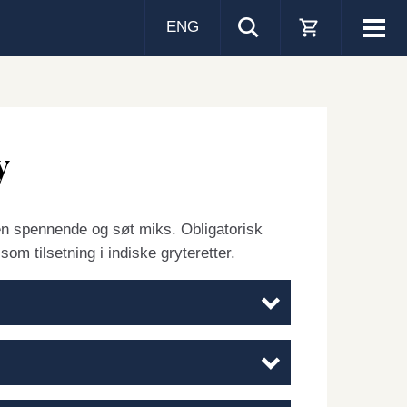
ENG
Visa
men
y
en spennende og søt miks. Obligatorisk
om tilsetning i indiske gryteretter.