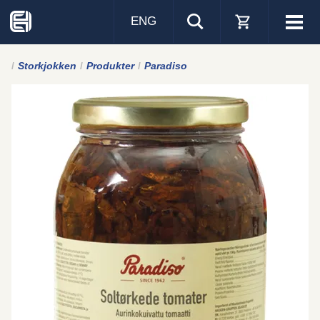
ENG
Visa
men
Storkjokken
Produkter
Paradiso