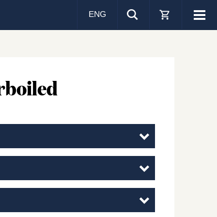
ENG
Visa
men
rboiled