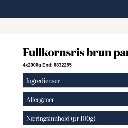
Fullkornsris brun pa
4x2000g Epd: 6832265
Ingredienser
Allergener
Næringsinnhold (pr 100g)