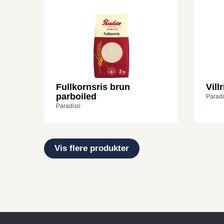
Fullkornsris brun
Vill
parboiled
Parad
Paradiso
Vis flere produkter