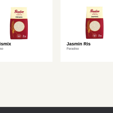
rismix
Jasmin Ris
iso
Paradiso