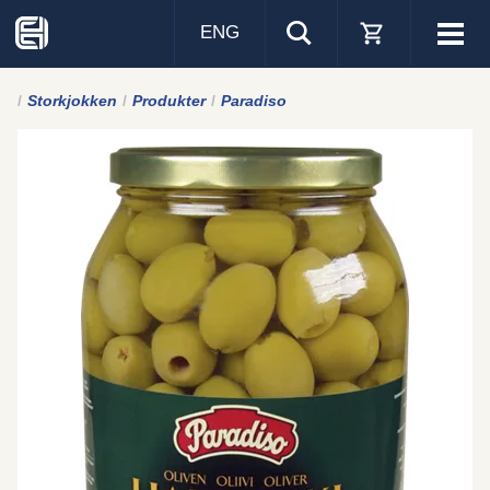
ENG
Visa
men
Storkjokken
Produkter
Paradiso