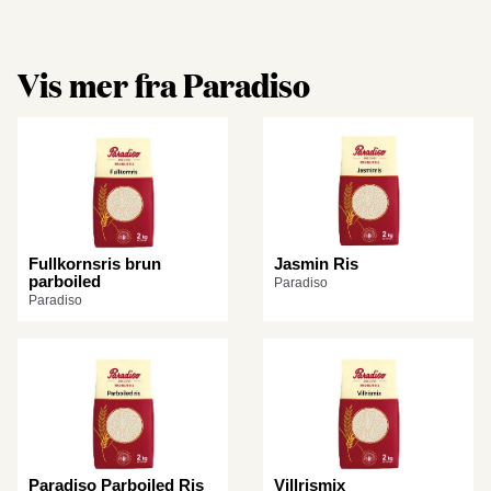
Vis mer fra Paradiso
Fullkornsris brun
Jasmin Ris
parboiled
Paradiso
Paradiso
Paradiso Parboiled Ris
Villrismix