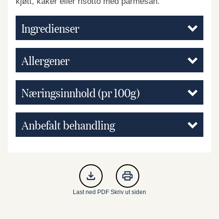
kjøtt, kaker eller risotto med parmesan.
Ingredienser
Allergener
Næringsinnhold (pr 100g)
Anbefalt behandling
Last ned PDF
Skriv ut siden