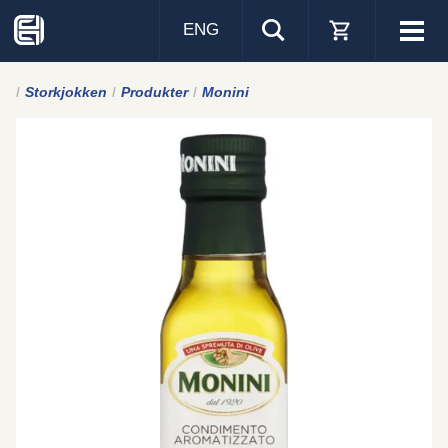
ENG
Visa
men
Storkjokken
Produkter
Monini