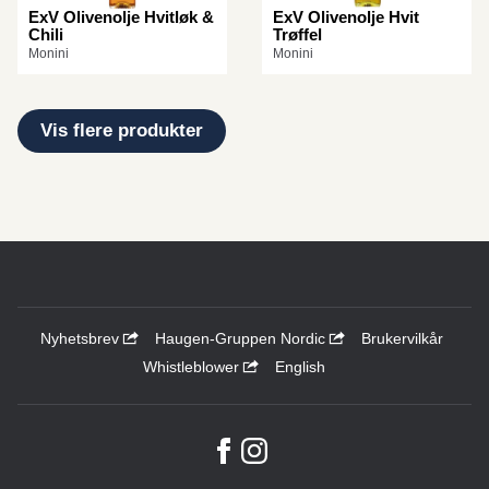
ExV Olivenolje Hvitløk &
ExV Olivenolje Hvit
Chili
Trøffel
Monini
Monini
Vis flere produkter
Nyhetsbrev
Haugen-Gruppen Nordic
Brukervilkår
Whistleblower
English