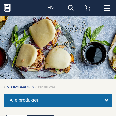
ENG
Visa
men
STORKJØKKEN
Produkter
Alle produkter