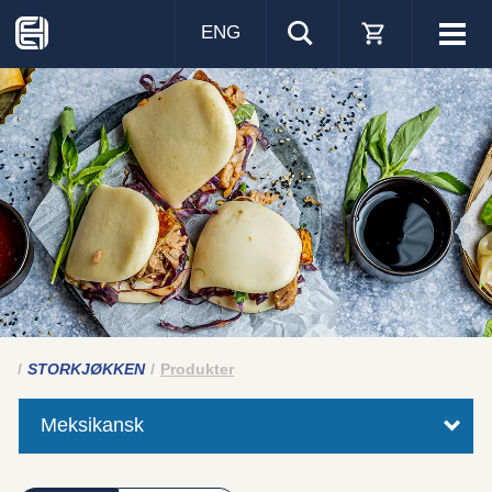
ENG
Visa
men
STORKJØKKEN
Produkter
Meksikansk