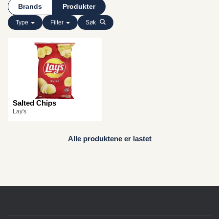
Brands
Produkter
Type
Filter
Søk
Salted Chips
Lay's
Alle produktene er lastet