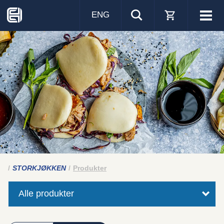
ENG
Visa
men
STORKJØKKEN
Produkter
Alle produkter