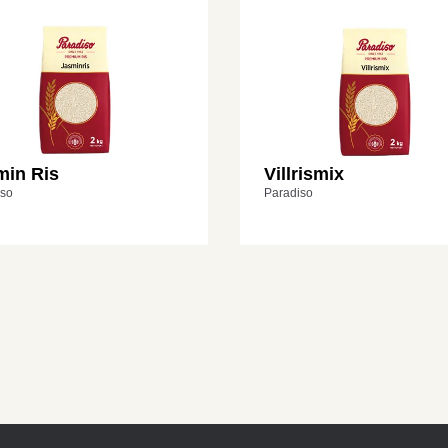
min Ris
Villrismix
iso
Paradiso