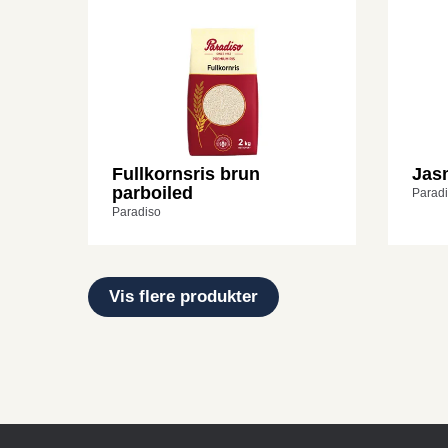
Fullkornsris brun
Jas
parboiled
Parad
Paradiso
Vis flere produkter