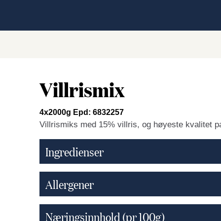
Villrismix
4x2000g Epd: 6832257
Villrismiks med 15% villris, og høyeste kvalitet p
Ingredienser
Allergener
Næringsinnhold (pr 100g)