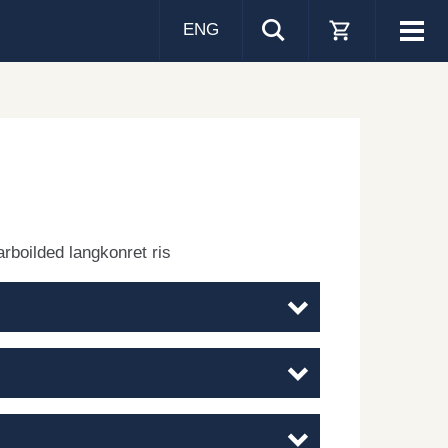
ENG
Visa
men
arboilded langkonret ris