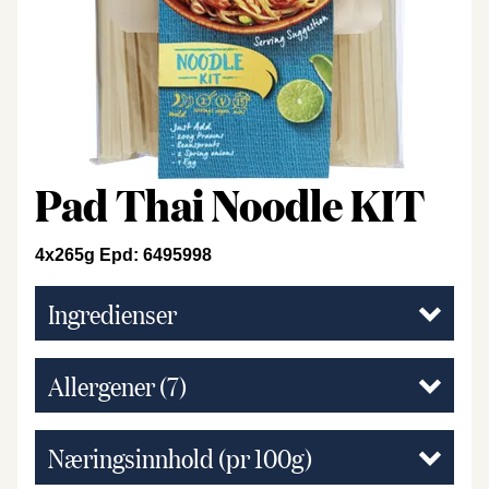
Pad Thai Noodle KIT
4x265g Epd: 6495998
Ingredienser
Allergener
(7)
Næringsinnhold (pr 100g)