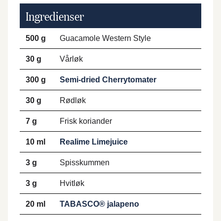
Ingredienser
500 g
Guacamole Western Style
30 g
Vårløk
300 g
Semi-dried Cherrytomater
30 g
Rødløk
7 g
Frisk koriander
10 ml
Realime Limejuice
3 g
Spisskummen
3 g
Hvitløk
20 ml
TABASCO® jalapeno