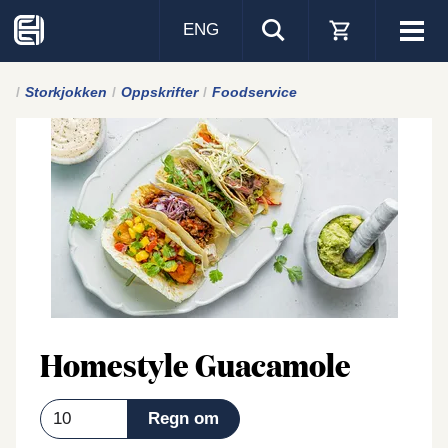
ENG
Visa
men
Storkjokken
Oppskrifter
Foodservice
Homestyle Guacamole