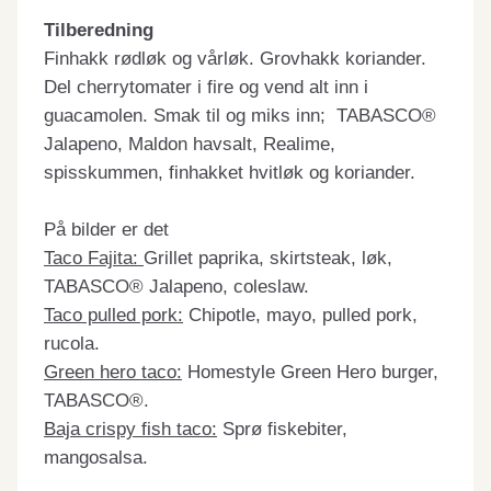
Tilberedning
Finhakk rødløk og vårløk. Grovhakk koriander.
Del cherrytomater i fire og vend alt inn i
guacamolen. Smak til og miks inn; TABASCO®
Jalapeno, Maldon havsalt, Realime,
spisskummen, finhakket hvitløk og koriander.
På bilder er det
Taco Fajita:
Grillet paprika, skirtsteak, løk,
TABASCO® Jalapeno, coleslaw.
Taco pulled pork:
Chipotle, mayo, pulled pork,
rucola.
Green hero taco:
Homestyle Green Hero burger,
TABASCO®.
Baja crispy fish taco:
Sprø fiskebiter,
mangosalsa.