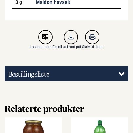
3 g
Maldon havsalt
Last ned som Excel
Last ned pdf
Skriv ut siden
Bestillingsliste
Relaterte produkter