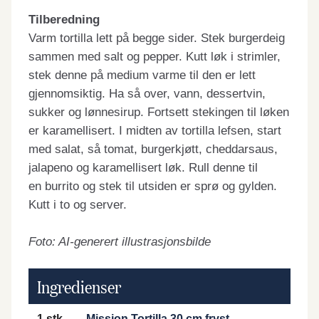
Tilberedning
Varm tortilla lett på begge sider. Stek burgerdeig
sammen med salt og pepper. Kutt løk i strimler,
stek denne på medium varme til den er lett
gjennomsiktig. Ha så over, vann, dessertvin,
sukker og lønnesirup. Fortsett stekingen til løken
er karamellisert. I midten av tortilla lefsen, start
med salat, så tomat, burgerkjøtt, cheddarsaus,
jalapeno og karamellisert løk. Rull denne til
en burrito og stek til utsiden er sprø og gylden.
Kutt i to og server.
Foto: AI-generert illustrasjonsbilde
Ingredienser
1 stk
Mission Tortilla 30 cm fryst