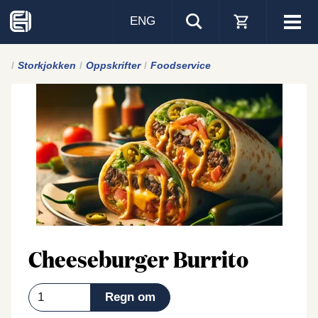
ENG
Visa
men
Storkjokken
Oppskrifter
Foodservice
Cheeseburger Burrito