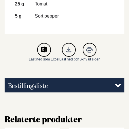
25 g
Tomat
5 g
Sort pepper
Last ned som Excel
Last ned pdf
Skriv ut siden
Bestillingsliste
Relaterte produkter