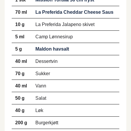
70 ml
La Preferida Cheddar Cheese Saus
10 g
La Preferida Jalapeno skivet
5 ml
Camp Lønnesirup
5 g
Maldon havsalt
40 ml
Dessertvin
70 g
Sukker
40 ml
Vann
50 g
Salat
40 g
Løk
200 g
Burgerkjøtt