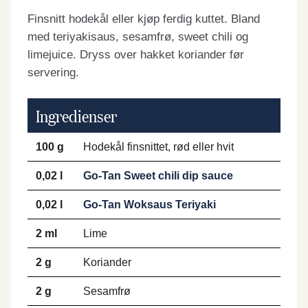
Finsnitt hodekål eller kjøp ferdig kuttet. Bland
med teriyakisaus, sesamfrø, sweet chili og
limejuice. Dryss over hakket koriander før
servering.
Ingredienser
100 g
Hodekål finsnittet, rød eller hvit
0,02 l
Go-Tan Sweet chili dip sauce
0,02 l
Go-Tan Woksaus Teriyaki
2 ml
Lime
2 g
Koriander
2 g
Sesamfrø