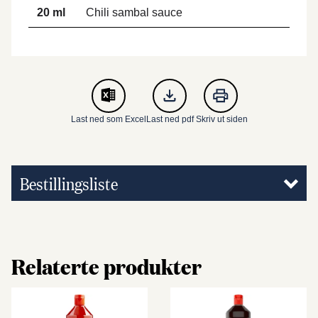
20 ml
Chili sambal sauce
Last ned som Excel
Last ned pdf
Skriv ut siden
Bestillingsliste
Relaterte produkter