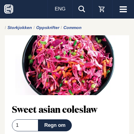
ENG
Visa
men
Storkjokken
Oppskrifter
Common
Sweet asian coleslaw