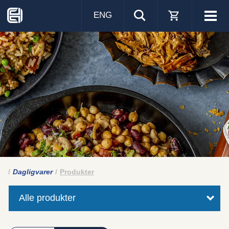
ENG
Visa
men
Dagligvarer
Produkter
Alle produkter