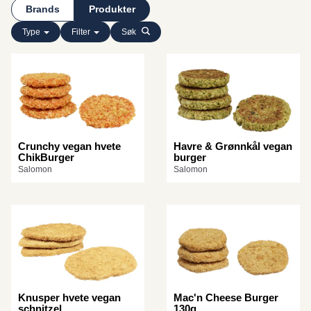
Brands
Produkter
Type
Filter
Søk
Crunchy vegan hvete
Havre & Grønnkål vegan
ChikBurger
burger
Salomon
Salomon
Knusper hvete vegan
Mac'n Cheese Burger
schnitzel
130g