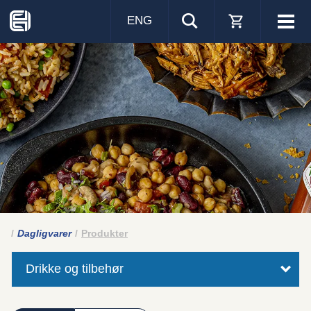
ENG
Visa
men
Dagligvarer
Produkter
Drikke og tilbehør