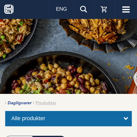
ENG
Visa
men
Dagligvarer
Produkter
Alle produkter