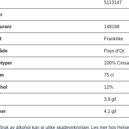
5113147
r
uranr
148188
d
Frankrike
åde
Pays d’Oc
typer
100% Cinsa
ym
75 cl
hol
12%
d
3,9 g/l
ker
4,1 g/l
Bruk av alkohol kan gi ulike skadevirkninger. Les mer hos Hels