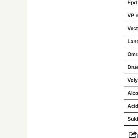
Epd
VP n
Vect
Lan
Omr
Drue
Vol
Alco
Aci
Suk