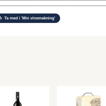
Ta med i 'Min vinsmakning'