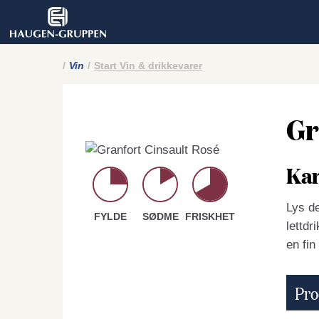
Vin
Start Vin & drikkevarer
Gr
Kar
Lys de
FYLDE
SØDME
FRISKHET
lettdr
en fin
Pro