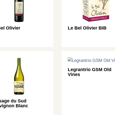
el Olivier
Le Bel Olivier BIB
Legrantrio GSM Old
Vines
sage du Sud
vignon Blanc