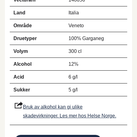
Land
Italia
Område
Veneto
Druetyper
100% Garganeg
Volym
300 cl
Alcohol
12%
Acid
6 g/l
Sukker
5 g/l
Bruk av alkohol kan gi ulike
skadevirkninger. Les mer hos Helse Norge.