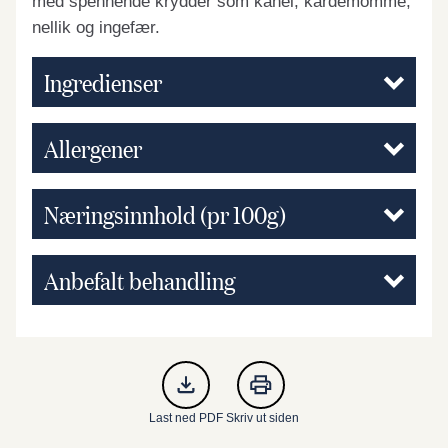
med spennende krydder som kanel, kardemomme,
nellik og ingefær.
Ingredienser
Allergener
Næringsinnhold (pr 100g)
Anbefalt behandling
Last ned PDF
Skriv ut siden