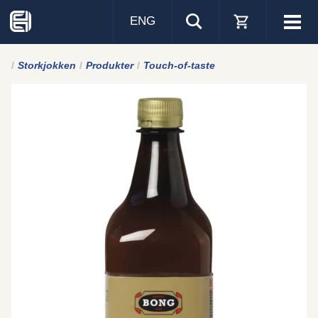
ENG
Visa
men
Storkjokken
Produkter
Touch-of-taste