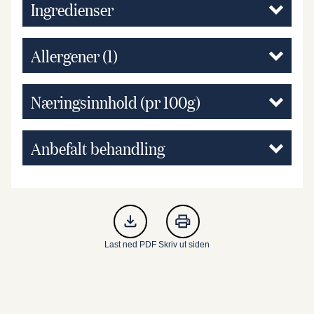
Ingredienser
Allergener
(1)
Næringsinnhold (pr 100g)
Anbefalt behandling
Last ned PDF
Skriv ut siden