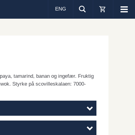
ENG
Visa
men
aya, tamarind, banan og ingefær. Fruktig
 wok. Styrke på scovilleskalaen: 7000-