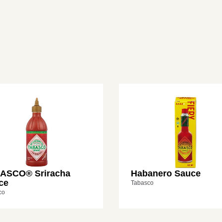
ASCO® Sriracha
Habanero Sauce
ce
Tabasco
co