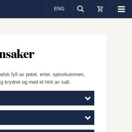
ENG
Visa
men
nnsaker
sk fyll av potet, erter, spisskummen,
ig krydret og med et hint av salt.