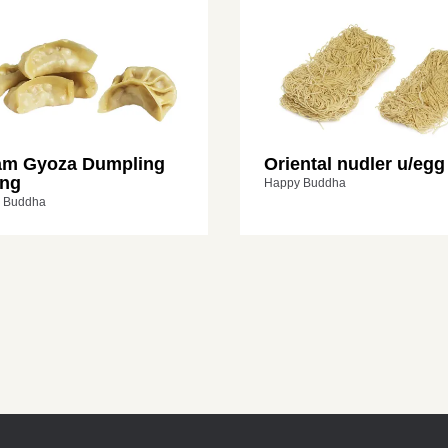
am Gyoza Dumpling
Oriental nudler u/egg
ing
Happy Buddha
 Buddha