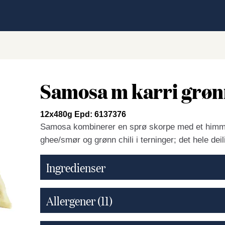
Samosa m karri grø
12x480g Epd: 6137376
Samosa kombinerer en sprø skorpe med et himmel
ghee/smør og grønn chili i terninger; det hele deil
Ingredienser
Allergener
(11)