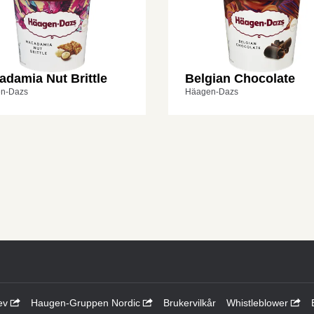
damia Nut Brittle
Belgian Chocolate
n-Dazs
Häagen-Dazs
ev
Haugen-Gruppen Nordic
Brukervilkår
Whistleblower