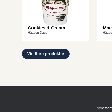
Cookies & Cream
Maca
Häagen-Dazs
Häage
Vis flere produkter
Nyhetsbr