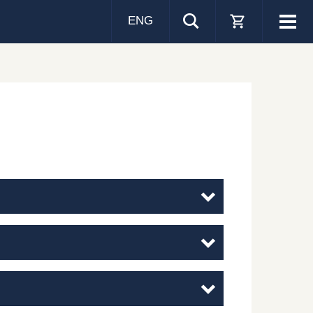
ENG
Visa
men