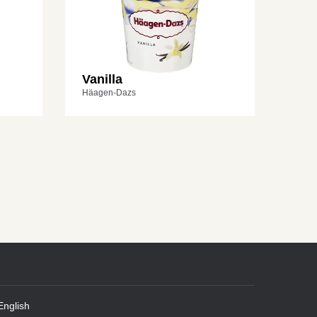
Vanilla
Häagen-Dazs
English