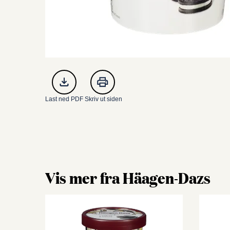
Last ned PDF
Skriv ut siden
Vis mer fra Häagen-Dazs