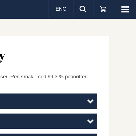
ENG
Visa
men
y
sser. Ren smak, med 99,3 % peanøtter.