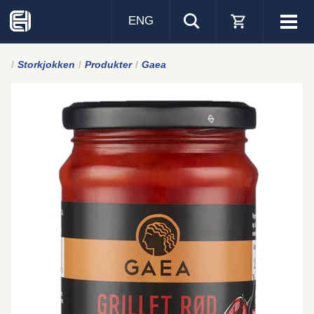
ENG
Visa
men
Storkjokken
Produkter
Gaea