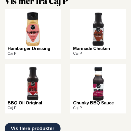
Vis mer fra Caj P
Hamburger Dressing
Marinade Chicken
Caj P
Caj P
BBQ Oil Original
Chunky BBQ Sauce
Caj P
Caj P
Vis flere produkter