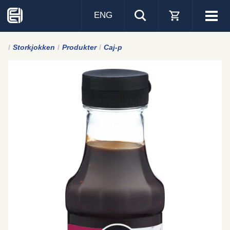
ENG
Visa
men
Storkjokken
Produkter
Caj-p