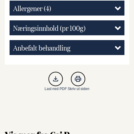
Allergener
(4)
Næringsinnhold (pr 100g)
Anbefalt behandling
Last ned PDF
Skriv ut siden